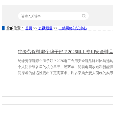
您的位置：
首页
>>
资讯频道
>>
一躺网络知识中心
热门关键词：
营销型网站建设
竞价代运营
关键词排名
绝缘劳保鞋哪个牌子好？2026电工专用安全鞋
绝缘劳保鞋哪个牌子好？2026电工专用安全鞋品牌对比与选
个人防护装备里的核心单品。近两年，随着电网改造和新能
间穿着的舒适性提出了更高要求。许多采购负责人面临的实
工况下的安全余量和耐用度差异明显