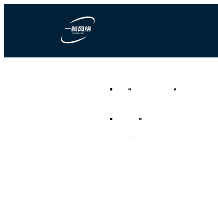
一躺网络科技
首页
营销型网站建设
竞价推广代运
负责任的全网营销代运营公
司
资讯频道
联系我们