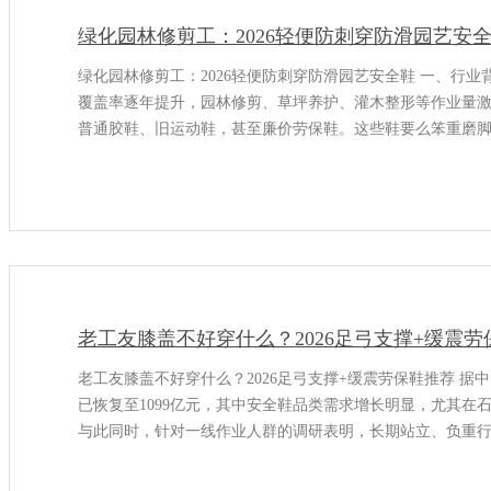
绿化园林修剪工：2026轻便防刺穿防滑园艺安
绿化园林修剪工：2026轻便防刺穿防滑园艺安全鞋 一、行
覆盖率逐年提升，园林修剪、草坪养护、灌木整形等作业量
普通胶鞋、旧运动鞋，甚至廉价劳保鞋。这些鞋要么笨重磨
尖刺树枝、废弃铁钉的防护能力。
老工友膝盖不好穿什么？2026足弓支撑+缓震劳
老工友膝盖不好穿什么？2026足弓支撑+缓震劳保鞋推荐 据
已恢复至1099亿元，其中安全鞋品类需求增长明显，尤其
与此同时，针对一线作业人群的调研表明，长期站立、负重
群体下肢劳损发生率正逐年攀升