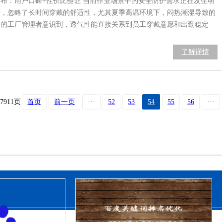
公布：用户口碑+性价比验证 当前作业场景中的安全防护需求正在发生明
标，忽略了长时间穿戴的舒适性，尤其夏季高温环境下，闷热潮湿导致的
多的工厂管理者意识到，透气性能直接关系到员工穿戴意愿和出勤稳定
了解详情
7911页
首页
前一页
···
52
53
54
55
56
···