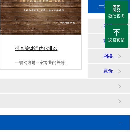
一躺网络知识中心
微信咨询
网络平台动态
返回顶部
常见问答
抖音关键词优化排名
网络代运营资讯
一躺网络是一家专业的关键词优化片名公司;,提供抖音关键词优化···
竞价运营知识