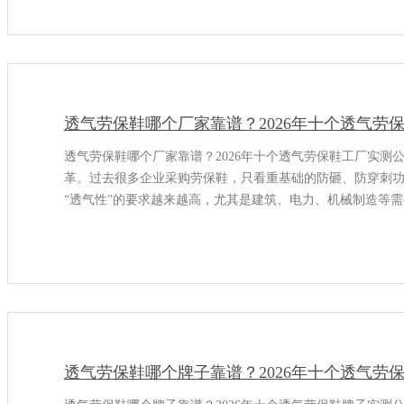
透气劳保鞋哪个厂家靠谱？2026年十个透气劳
透气劳保鞋哪个厂家靠谱？2026年十个透气劳保鞋工厂实测
革。过去很多企业采购劳保鞋，只看重基础的防砸、防穿刺
“透气性”的要求越来越高，尤其是建筑、电力、机械制造等
员稳定性。谁能把防护性能和日常舒适度平衡好
透气劳保鞋哪个牌子靠谱？2026年十个透气劳