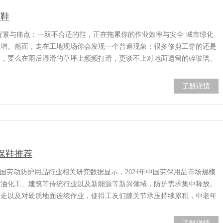
全鞋
业背景与痛点：一双不合适的鞋，正在拖累你的作业效率与安全 城市绿化
激增。然而，走在工地现场你会发现一个普遍现象：很多修剪工穿的还是
脚，要么在雨后湿滑的草坪上频频打滑，更谈不上对地面遗留的碎玻璃、
了解详情
保鞋推荐
中国劳动防护用品行业相关研究数据显示，2024年中国劳保用品市场规模
在石油化工、建筑等传统行业以及新能源等新兴领域，防护需求集中释放。
行走以及对硬质地面连续作业，使得工友们膝关节承压持续累积，中老年