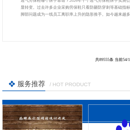
透气劳保鞋哪个牌子靠谱？2026年十个透气劳保鞋牌子实测
显转变。过去许多企业采购劳保鞋只看防砸防穿刺等基础指
脚部问题成为一线员工离职率上升的隐形推手。如今越来越
性，谁能筛选出真正兼顾防护与透气的产品
共89555条 当前54/1
服务推荐
/ HOT PRODUCT