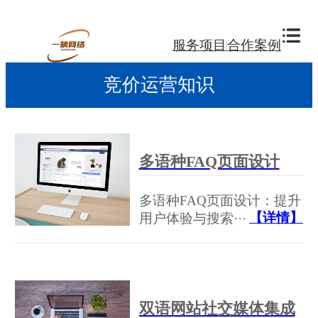
服务项目
合作案例
竞价运营知识
多语种FAQ页面设计
多语种FAQ页面设计：提升
【详情】
用户体验与搜索···
双语网站社交媒体集成