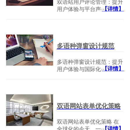
双语站用户评论管理：提升
【详情】
用户体验与平台声···
多语种弹窗设计规范
多语种弹窗设计规范：提升
【详情】
用户体验与国际化···
双语网站表单优化策略
双语网站表单优化策略 在
【详情】
全球化的今天，一···