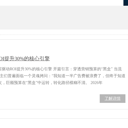
优化
项目报备系统
I提升30%的核心引擎
驱动ROI提升30%的核心引擎 开篇引言：穿透营销预算的“黑盒” 当流
业主们普遍面临一个灵魂拷问：“我知道一半广告费被浪费了，但终于知道
巨额预算在“黑盒”中运转，转化路径模糊不清。 2026年
了解详情