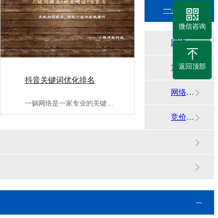
一躺网络知识中心
微信咨询
网络平台动态
返回顶部
常见问答
抖音关键词优化排名
网络代运营资讯
一躺网络是一家专业的关键词优化片名公司;,提供抖音关键词优化···
竞价运营知识