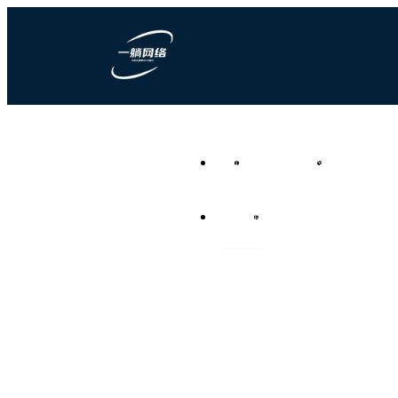
一躺网络科技
首页
营销型网站建设
竞价推广代运
负责任的全网营销代运营公
司
资讯频道
联系我们