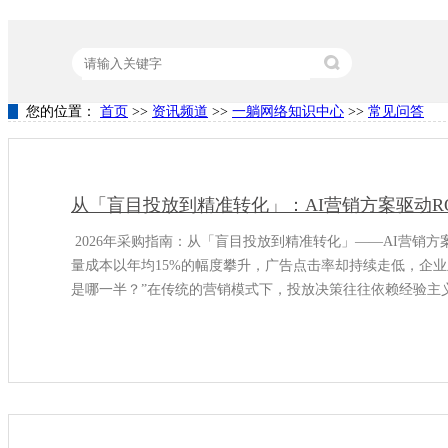
您的位置：
首页
>>
资讯频道
>>
一躺网络知识中心
>>
常见问答
热门关键词：
营销型网站建设
竞价代运营
关键词排名
从「盲目投放到精准转化」：AI营销方案驱动RO
2026年采购指南：从「盲目投放到精准转化」——AI营销方案
量成本以年均15%的幅度攀升，广告点击率却持续走低，企
是哪一半？”在传统的营销模式下，投放决策往往依赖经验主义，