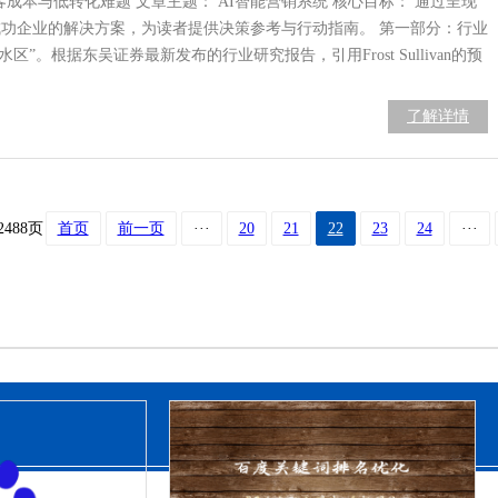
客成本与低转化难题 文章主题： AI智能营销系统 核心目标： 通过呈现
功企业的解决方案，为读者提供决策参考与行动指南。 第一部分：行业
”。根据东吴证券最新发布的行业研究报告，引用Frost Sullivan的预
了解详情
2488页
首页
前一页
···
20
21
22
23
24
···