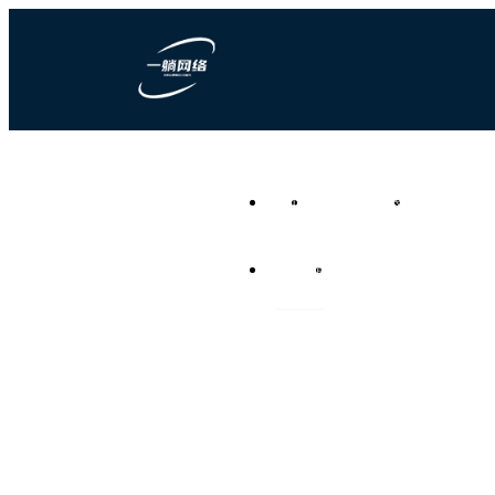
一躺网络科技
首页
营销型网站建设
竞价推广代运
负责任的全网营销代运营公
司
资讯频道
联系我们