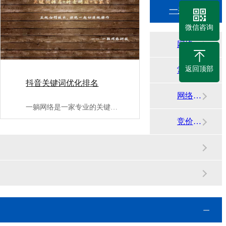
一躺网络知识中心
微信咨询
网络平台动态
返回顶部
常见问答
抖音关键词优化排名
网络代运营资讯
一躺网络是一家专业的关键词优化片名公司;,提供抖音关键词优化···
竞价运营知识