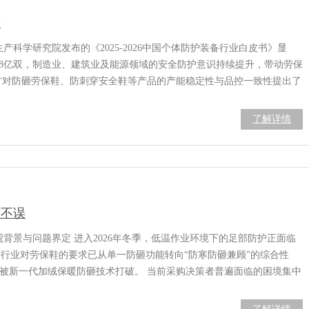
控
产科学研究院发布的《2025-2026中国个体防护装备行业白皮书》显
2.8亿双，制造业、建筑业及能源领域的安全防护意识持续提升，带动劳保
购方对防砸劳保鞋、防刺穿安全鞋等产品的产能稳定性与品控一致性提出了
了解详情
两不误
观背景与问题界定 进入2026年冬季，低温作业环境下的足部防护正面临
行业对劳保鞋的要求已从单一防砸功能转向“防寒防砸兼顾”的综合性
在被新一代加绒保暖防砸技术打破。 当前采购决策者普遍面临的困境集中