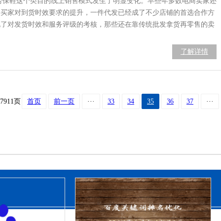
年劳保鞋这个类目的线上销售模式发生了明显变化。早些年多数电商卖家还
和买家对到货时效要求的提升，一件代发已经成了不少店铺的首选合作方
强化了对发货时效和服务评级的考核，那些还在靠传统批发拿货再零售的卖
了解详情
7911页
首页
前一页
···
33
34
35
36
37
···