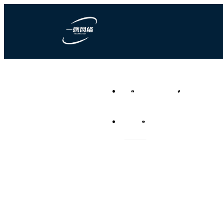
一躺网络科技
首页
营销型网站建设
竞价推广代运
负责任的全网营销代运营公
司
资讯频道
联系我们