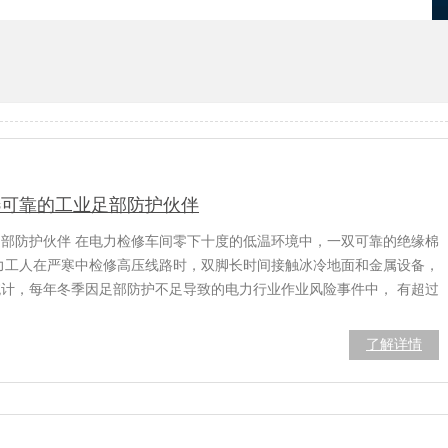
优化
项目报备系统
选可靠的工业足部防护伙伴
足部防护伙伴 在电力检修车间零下十度的低温环境中，一双可靠的绝缘棉
力工人在严寒中检修高压线路时，双脚长时间接触冰冷地面和金属设备，
计，每年冬季因足部防护不足导致的电力行业作业风险事件中， 有超过
了解详情