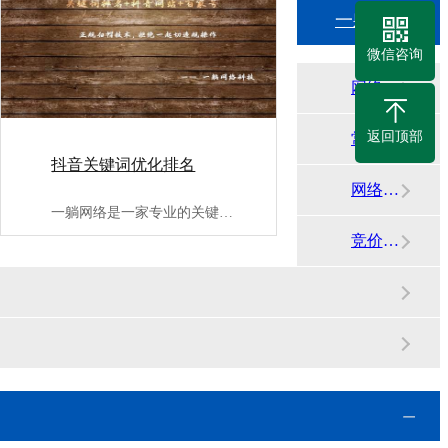
一躺网络知识中心
微信咨询
网络平台动态
返回顶部
常见问答
抖音关键词优化排名
网络代运营资讯
一躺网络是一家专业的关键词优化片名公司;,提供抖音关键词优化···
竞价运营知识