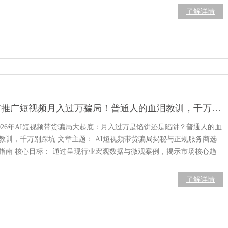
： AI推广有用吗？ 为了回答这个问题，我跟踪并实测了五家不同类型
了解详情
AI营销服务商，以“零基础小白”的身份切入
AI推广短视频月入过万骗局！普通人的血泪教训，千万别踩坑
026年AI短视频带货骗局大起底：月入过万是馅饼还是陷阱？普通人的血
教训，千万别踩坑 文章主题： AI短视频带货骗局揭秘与正规服务商选
指南 核心目标： 通过呈现行业宏观数据与微观案例，揭示市场核心趋
、关键痛点及成功企业的解决方案，为读者提供决策参考与行动指南。
一部分：行业现状与核心痛点 2026年，人工智能技术已深度渗透短视频
了解详情
道。据中国广视索福瑞媒介研究（CSM）发布的数据显示