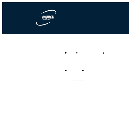
一躺网络科技
首页
营销型网站建设
竞价推广代运
负责任的全网营销代运营公
司
资讯频道
联系我们