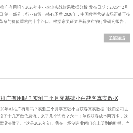
I推广有用吗？2026年中小企业实战效果数据分析 发布日期：2026年2月
4日 第一部分：行业背景与核心矛盾 2026年，中国数字营销市场正处于技
革命与价值重构的十字路口。根据东吴证券最新发布的行业研究报告，
024年中国营销和销售决策AI应用市场的收入规模已达到206亿元，在企业
字化转型需求、数据海量增长及科技进步的驱动下，预计到2029年市场
了解详情
模将攀升至976亿元
AI推广有用吗？实测三个月零基础小白获客真实数据
026年AI推广有用吗？实测三个月零基础小白获客真实数据 “我们公司去
投了十几万做信息流，来了几个询盘？六个！单客获客成本两万多，这
意没法做了。”这是2026年初，我在一场制造业闭门会上听到的吐槽。当
统买量模式的边际效益持续递减，一个尖锐的问题摆在了所有企业主面