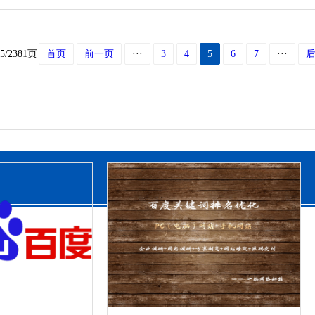
5/2381页
首页
前一页
···
3
4
5
6
7
···