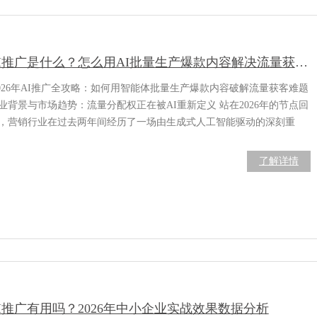
AI推广是什么？怎么用AI批量生产爆款内容解决流量获客难题
026年AI推广全攻略：如何用智能体批量生产爆款内容破解流量获客难题
业背景与市场趋势：流量分配权正在被AI重新定义 站在2026年的节点回
，营销行业在过去两年间经历了一场由生成式人工智能驱动的深刻重
。曾经我们熟悉的“搜索引擎优化”逻辑正在加速退场，取而代之的是一
全新的概念—— 生成式引擎优化 。这不仅仅是技术术语的更迭，更意味
了解详情
流量入口的根本性迁移。 数据显示，截至2025年8月
I推广有用吗？2026年中小企业实战效果数据分析