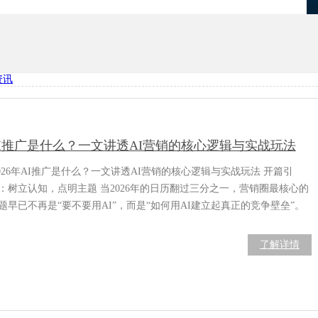
资讯
优化
项目报备系统
I推广是什么？一文讲透AI营销的核心逻辑与实战玩法
026年AI推广是什么？一文讲透AI营销的核心逻辑与实战玩法 开篇引
：树立认知，点明主题 当2026年的日历翻过三分之一，营销圈最核心的
题早已不再是“要不要用AI”，而是“如何用AI建立起真正的竞争壁垒”。
们正在经历一场从“效率驱动”到“价值共创”的深层变革。根据知萌咨询
网易传媒联合发布的《2026 AI内容营销六大趋势》报告，中国备案的生
了解详情
式AI产品已达538款，用户规模突破5