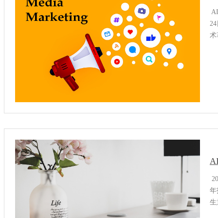
A
2
术
2
数
规
2
年
生
传