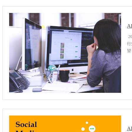
2
行
望
构
个
着
A