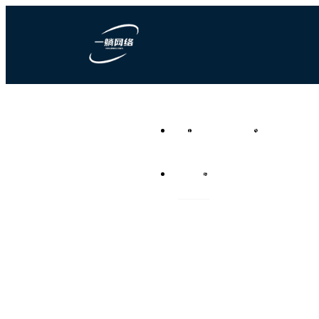
一躺网络科技
首页
营销型网站建设
竞价推广代运
负责任的全网营销代运营公
司
资讯频道
联系我们