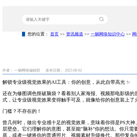
您的位置：
首页
>>
资讯频道
>>
一躺网络知识中心
>>
网
热门关键词：
营销型网站建设
竞价代运营
关键词排名
作者： 一躺网络编辑部
发布日期： 2025-08-02
解锁专业级视觉效果的AI工具：你的创意，从此自带高光 ✨
还在为修图调色抠破脑袋？看着别人家海报、视频那电影级的质
式，让专业级视觉效果变得触手可及，就像给你的创意装上了
门槛？不存在的！
曾几何时，做出专业感十足的视觉效果，意味着你得是PS大神
层壁垒。它们理解你的意图，甚至能”脑补”你的想法。你只需要
底，或者一键将你的普通照片、视频素材升级换代。那些复杂