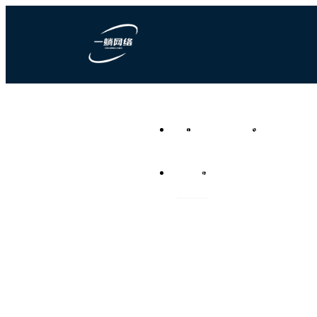
一躺网络科技
首页
营销型网站建设
竞价推广代运
负责任的全网营销代运营公
司
资讯频道
联系我们