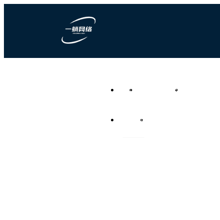
一躺网络科技
首页
营销型网站建设
竞价推广代运
负责任的全网营销代运营公
司
资讯频道
联系我们