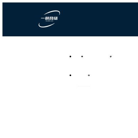
一躺网络科技
首页
营销型网站建设
竞价推广代运
负责任的全网营销代运营公
司
资讯频道
联系我们