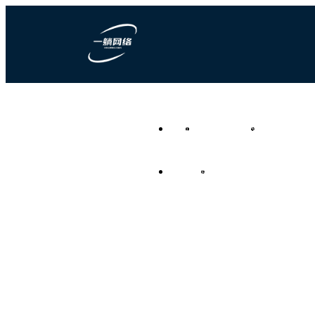
一躺网络科技
首页
营销型网站建设
竞价推广代运
负责任的全网营销代运营公
司
资讯频道
联系我们