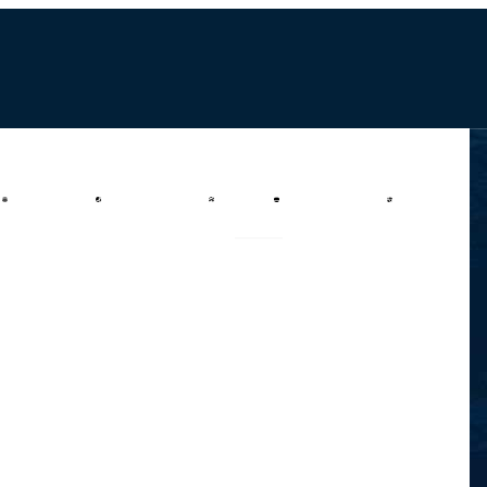
营
seo关键词优化
全网营销执行方案
服务项目
客户报备系统开发
合作案例