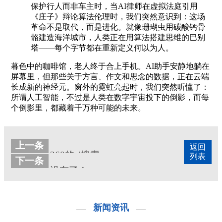
保护行人而非车主时，当AI律师在虚拟法庭引用
《庄子》辩论算法伦理时，我们突然意识到：这场
革命不是取代，而是进化。就像珊瑚虫用碳酸钙骨
骼建造海洋城市，人类正在用算法搭建思维的巴别
塔——每个字节都在重新定义何以为人。
暮色中的咖啡馆，老人终于合上手机。AI助手安静地躺在
屏幕里，但那些关于方言、作文和思念的数据，正在云端
长成新的神经元。窗外的霓虹亮起时，我们突然听懂了：
所谓人工智能，不过是人类在数字宇宙投下的倒影，而每
个倒影里，都藏着千万种可能的未来。
上一条
返回
360的ai搜索
列表
下一条
没有了！
新闻资讯