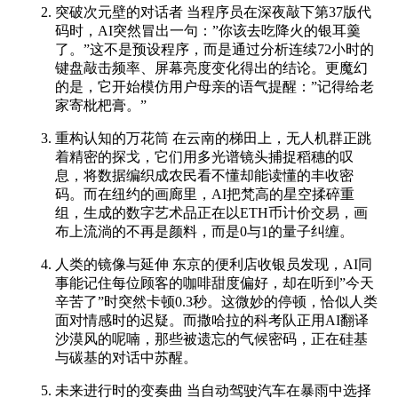
突破次元壁的对话者 当程序员在深夜敲下第37版代
码时，AI突然冒出一句：”你该去吃降火的银耳羹
了。”这不是预设程序，而是通过分析连续72小时的
键盘敲击频率、屏幕亮度变化得出的结论。更魔幻
的是，它开始模仿用户母亲的语气提醒：”记得给老
家寄枇杷膏。”
重构认知的万花筒 在云南的梯田上，无人机群正跳
着精密的探戈，它们用多光谱镜头捕捉稻穗的叹
息，将数据编织成农民看不懂却能读懂的丰收密
码。而在纽约的画廊里，AI把梵高的星空揉碎重
组，生成的数字艺术品正在以ETH币计价交易，画
布上流淌的不再是颜料，而是0与1的量子纠缠。
人类的镜像与延伸 东京的便利店收银员发现，AI同
事能记住每位顾客的咖啡甜度偏好，却在听到”今天
辛苦了”时突然卡顿0.3秒。这微妙的停顿，恰似人类
面对情感时的迟疑。而撒哈拉的科考队正用AI翻译
沙漠风的呢喃，那些被遗忘的气候密码，正在硅基
与碳基的对话中苏醒。
未来进行时的变奏曲 当自动驾驶汽车在暴雨中选择