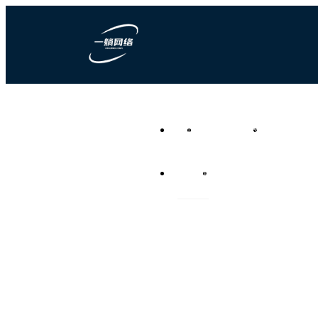
一躺网络科技
首页
营销型网站建设
竞价推广代运
负责任的全网营销代运营公
司
资讯频道
联系我们