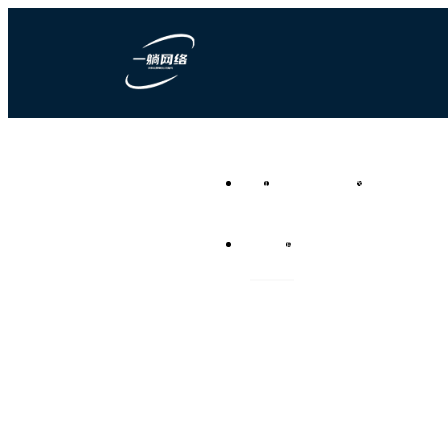
一躺网络科技
首页
营销型网站建设
竞价推广代运
负责任的全网营销代运营公
司
资讯频道
联系我们